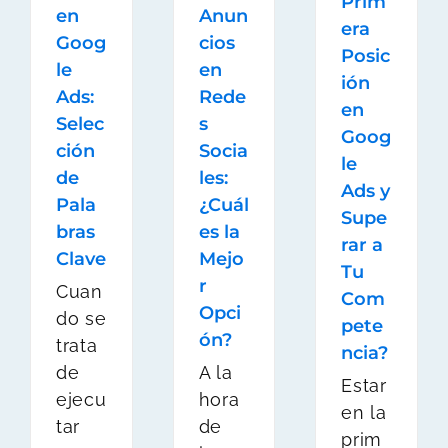
Prim
Anun
en
era
cios
Goog
Posic
en
le
ión
Rede
Ads:
en
s
Selec
Goog
Socia
ción
le
les:
de
Ads y
¿Cuál
Pala
Supe
es la
bras
rar a
Mejo
Clave
Tu
r
Cuan
Com
Opci
do se
pete
ón?
trata
ncia?
A la
de
Estar
hora
ejecu
en la
de
tar
prim