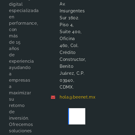
Av.
digital
especializada
Insurgentes
en
Sur 1602.
performance,
Piso 4,
con
Suite 400,
más
Oficina
de 15
460, Col.
años
Crédito
de
Constructor,
experiencia
Benito
ayudando
Juárez, C.P.
a
empresas
03940,
a
CDMX.
maximizar
hola@beenet.mx
su
retorno
de
inversión.
Ofrecemos
soluciones