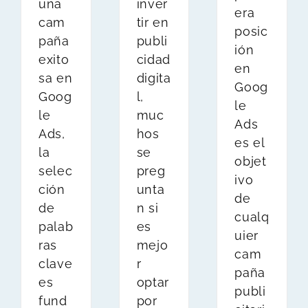
inver
una
era
tir en
cam
posic
publi
paña
ión
cidad
exito
en
digita
sa en
Goog
l,
Goog
le
muc
le
Ads
hos
Ads,
es el
se
la
objet
preg
selec
ivo
unta
ción
de
n si
de
cualq
es
palab
uier
mejo
ras
cam
r
clave
paña
optar
es
publi
por
fund