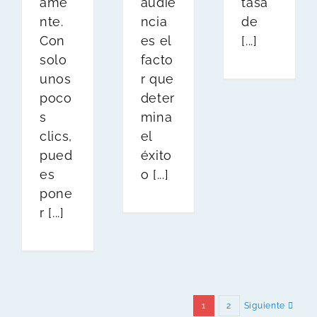
ame
audie
tasa
nte.
ncia
de
Con
es el
[...]
solo
facto
unos
r que
poco
deter
s
mina
clics,
el
pued
éxito
es
o [...]
pone
r [...]
1
2
Siguiente