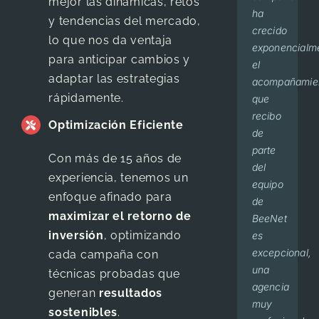
mejor las dinámicas, retos
ha
with a
Me
cada
desde
y su
aproximadame
y tendencias del mercado,
crecido
huge
brindan
mensaje
el
servicio
lo que nos da ventaja
Dr. Mario
,
D
exponencialm
sense
trato
o
inicio,
e
para anticipar cambios y
Sandoval
C
el
of
personalizado
llamada
he
informes
adaptar las estrategias
acompañamie
personal
y
que
estado
son
rápidamente.
que
touch.
siempre
hemos
en el
oportunos!
recibo
We
pendientes
hecho
primer
Optimización Eficiente
Juan
,
Bebé
de
have
de mis
por
lugar
Pablo
Geni
parte
been
necesidades.
dudas
en los
Con más de 15 años de
del
working
Los
o
resultados
experiencia, tenemos un
equipo
with
recomiendo
comentarios.
de los
enfoque afinado para
de
them
con
Las
buscadores,
maximizar el retorno de
BeeNet
for 6
los
estrategias
me
inversión
, optimizando
es
months
ojos
que
han
excepcional,
now
cerrados.
implementan
impulsado
cada campaña con
una
and
y
al
técnicas probadas que
Dr.
,
Cir
agencia
the
sugieren
nivel
generan
resultados
Olliver
Mili
muy
service
dan
tal,
sostenibles
.
Núñez
CD