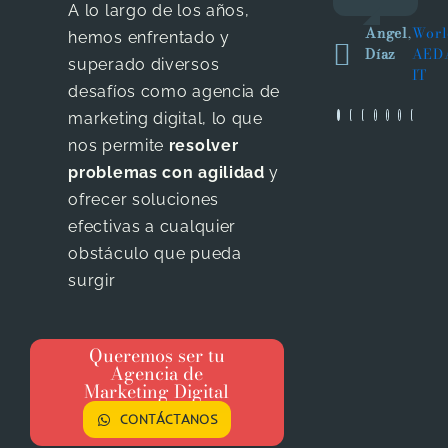
A lo largo de los años,
I will
y
Angel
,
Worl
wish
Google,
hemos enfrentado y
Díaz
AED
them
el
superado diversos
IT
the
formato
desafíos como agencia de
best
que le
marketing digital, lo que
of
dan a
nos permite
resolver
luck
mis
problemas con agilidad
y
for
videos
ofrecer soluciones
years
de
efectivas a cualquier
to
youtube
come
es
obstáculo que pueda
bastante
surgir
Ashutosh
,
J
fresco
Kejriwal
T
y
S
atractivo.
Queremos ser tu
d
Agencia de
Agradezco
C
Marketing Digital
a
Beenet
CONTÁCTANOS
por