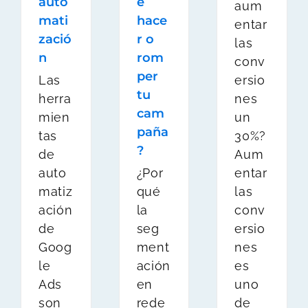
auto
e
aum
mati
hace
entar
zació
r o
las
n
rom
conv
per
Las
ersio
tu
herra
nes
cam
mien
un
paña
tas
30%?
?
de
Aum
auto
¿Por
entar
matiz
qué
las
ación
la
conv
de
seg
ersio
Goog
ment
nes
le
ación
es
Ads
en
uno
son
rede
de