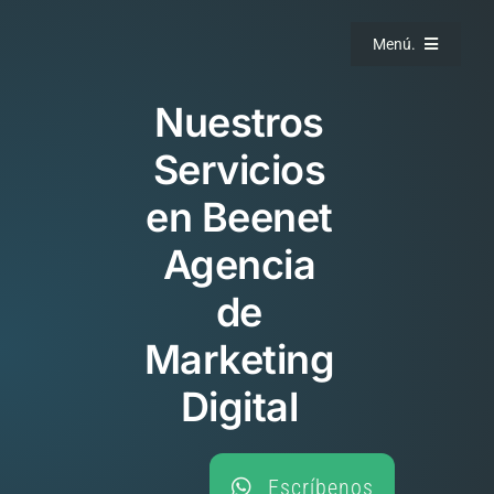
Saltar
al
Menú.
contenido
Nuestros
Servicios
en Beenet
Agencia
de
Marketing
Digital
Escríbenos