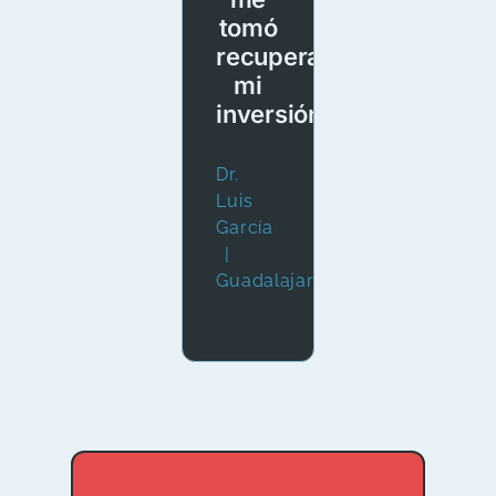
tomó
recuperar
mi
inversión»
Dr.
Luis
García
|
Guadalajara