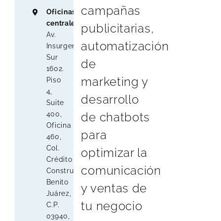
campañas
Oficinas
centrales
:
publicitarias,
Av.
automatización
Insurgentes
Sur
de
1602.
marketing y
Piso
4,
desarrollo
Suite
de chatbots
400,
Oficina
para
460,
Col.
optimizar la
Crédito
comunicación
Constructor,
Benito
y ventas de
Juárez,
tu negocio
C.P.
03940,