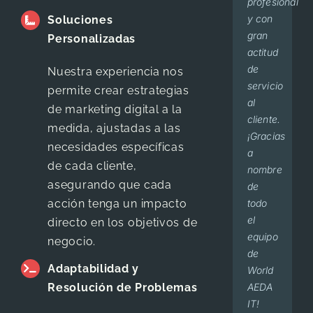
profesional
that I
resultado
que
y con
have
visible
un
Soluciones
gran
been
100%
gran
Personalizadas
actitud
getting
¡Muchas
porcentaje
de
is
gracias!
de
Nuestra experiencia nos
servicio
amazing
pacientes
permite crear estrategias
Dr.
,
Dr
al
to say
que
de marketing digital a la
Lavalle
Ger
cliente.
the
llegan
medida, ajustadas a las
Lav
¡Gracias
least.
de
necesidades específicas
a
They
primera
de cada cliente,
nombre
always
vez,
asegurando que cada
de
do
lo
todo
business
hacen
acción tenga un impacto
el
by
por el
directo en los objetivos de
equipo
giving
trabajo
negocio.
de
importance
de
Adaptabilidad y
World
to
beenet
Resolución de Problemas
AEDA
building
en
IT!
relationships.
redes