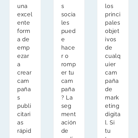
una
s
los
excel
socia
princi
ente
les
pales
form
pued
objet
a de
e
ivos
emp
hace
de
ezar
r o
cualq
a
romp
uier
crear
er tu
cam
cam
cam
paña
paña
paña
de
s
? La
mark
publi
seg
eting
citari
ment
digita
as
ación
l. Si
rápid
de
tu