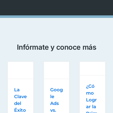
todo
el
apoyo
y
crecimiento
que
han
Infórmate y
conoce más
generado
en mi
práctica
profesional
Dr.
,
Emmanuel
¿Có
Ruiz
Goog
La
mo
le
Clave
Logr
Ads
del
ar la
vs.
Éxito