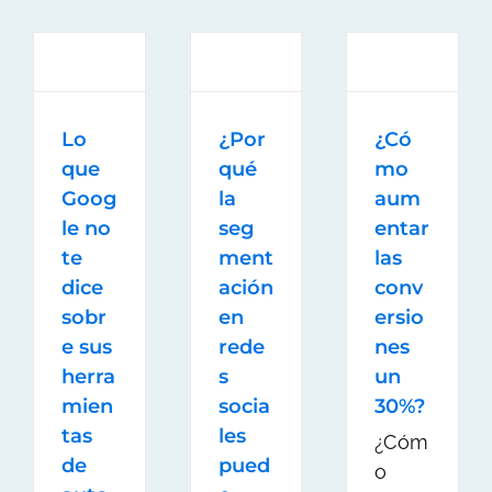
Lo
¿Por
¿Có
que
qué
mo
Goog
la
aum
le no
seg
entar
te
ment
las
dice
ación
conv
sobr
en
ersio
e sus
rede
nes
herra
s
un
mien
socia
30%?
tas
les
¿Cóm
de
pued
o