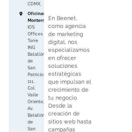
CDMX.
Oficinas
En Beenet,
Monterrey
:
como agencia
IOS
de marketing
Offices
Torre
digital, nos
ING
especializamos
Batallón
en ofrecer
de
soluciones
San
estratégicas
Patricio
que impulsan el
111,
Col.
crecimiento de
Valle
tu negocio.
Oriente,
Desde la
Av.
creación de
Batallón
sitios web hasta
de
San
campañas