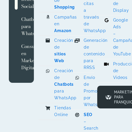
de
citas
de
Sociales
Shopping
a
Display
Campañas
travaés
Chatbots
Google
en
de
para
Ads
Amazon
WhatsApp
WhatsApp
–
Creación
Generación
Campañ
Consultoría
de
de
de
en
sitios
contenido
YouTube
Marketing
Web
para
Producc
Digital
RRSS
Creación
de
de
Envío
Videos
Chatbots
de
para
Promociones
MARKETI
PARA
WhatsApp
por
FRANQUIC
WhatsApp
Tiendas
Online
SEO
–
Search