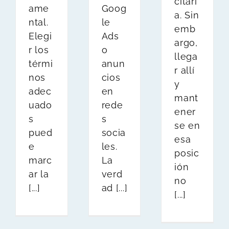
citari
Goog
ame
a. Sin
le
ntal.
emb
Ads
Elegi
argo,
o
r los
llega
anun
térmi
r allí
cios
nos
y
en
adec
mant
rede
uado
ener
s
s
se en
socia
pued
esa
les.
e
posic
La
marc
ión
verd
ar la
no
ad [...]
[...]
[...]