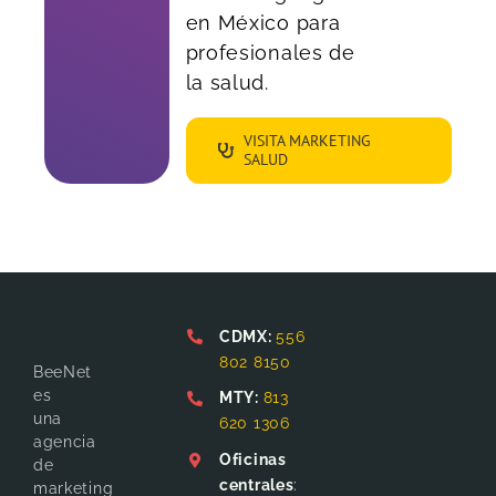
en México para
profesionales de
la salud.
VISITA MARKETING
SALUD
CDMX:
556
802 8150
BeeNet
es
MTY:
813
una
620 1306
agencia
Oficinas
de
centrales
:
marketing