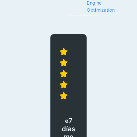
Engine
Optimization
«7
días
me