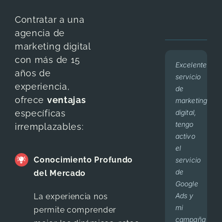
Contratar a una
agencia de
marketing digital
con más de 15
Excelente
BeeNet
Mi
Excelente
En los
Nos
En
años de
servicio
is an
número
servicio
últimos
sentimos
dos
experiencia,
de
agency
de
BEENET,
3
muy
meses
ofrece
ventajas
marketing
that
pacientes
muy
años,
bien
he
digital,
will
y
claro
Beenet
con el
visto
específicas
tengo
cater
cirugías
y
ha
servicio
127
irremplazables:
activo
to
han
desglosados
sido
que
pacientes
el
your
aumentado
los
responsable
nos
de
Conocimiento Profundo
servicio
needs
considerable
reportes
del
presta
primera
de
in the
desde
de
manejo
Beenet,
vez y
del Mercado
Google
best
que
cada
del
hemos
tengo
Ads y
possible
trabajo
mes,
marketing
mejorado
25
La experiencia nos
mi
manner
con
seguimiento
de mi
nuestras
cirugías
permite comprender
campaña
and
ellos.
en
consultorio,
campañas
al mes