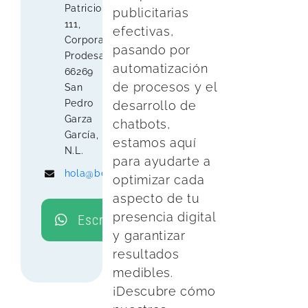
Patricio
publicitarias
111,
efectivas,
Corporativo
pasando por
Prodesa,
automatización
66269
de procesos y el
San
Pedro
desarrollo de
Garza
chatbots,
García,
estamos aquí
N.L.
para ayudarte a
hola@beenet.mx
optimizar cada
aspecto de tu
presencia digital
Escríbenos
y garantizar
resultados
medibles.
¡Descubre cómo