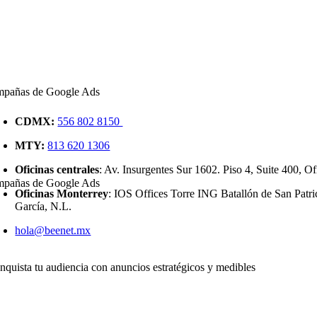
pañas de Google Ads
CDMX:
556 802 8150
MTY:
813 620 1306
Oficinas centrales
: Av. Insurgentes Sur 1602. Piso 4, Suite 400, 
pañas de Google Ads
Oficinas Monterrey
: IOS Offices Torre ING Batallón de San Patri
García, N.L.
hola@beenet.mx
nquista tu audiencia con anuncios
estratégicos y medibles