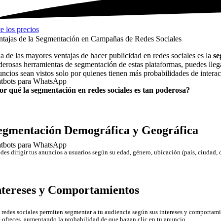
 los precios
ntajas de la Segmentación en Campañas de Redes Sociales
a de las mayores ventajas de hacer publicidad en redes sociales es la
se
derosas herramientas de segmentación de estas plataformas, puedes lleg
uncios sean vistos solo por quienes tienen más probabilidades de interac
tbots para WhatsApp
or qué la segmentación en redes sociales es tan poderosa?
egmentación Demográfica y Geográfica
tbots para WhatsApp
des dirigir tus anuncios a usuarios según su edad, género, ubicación (país, ciudad,
ntereses y Comportamientos
 redes sociales permiten segmentar a tu audiencia según sus intereses y comportamie
 ofreces, aumentando la probabilidad de que hagan clic en tu anuncio..