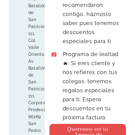
recomendaron
Batallón
de
contigo, háznoslo
San
saber pues tenemos
Patricio
descuentos
111,
Col.
especiales para ti
Valle
Programa de lealtad
Oriente,
Av.
🔥: Si eres cliente y
Batallón
nos refieres con tus
de
colegas, tenemos
San
Patricio
regalos especiales
111,
para ti. Espera
Corporativo
descuentos en tu
Prodesa,
próxima factura
66269
San
Queremos ser tu
Pedro
Agencia de