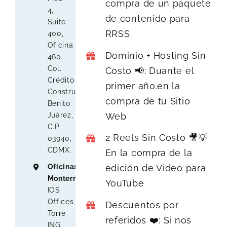
compra de un paquete
4,
de contenido para
Suite
RRSS
400,
Oficina
Dominio + Hosting Sin
460,
Col.
Costo 📢: Duante el
Crédito
primer año.en la
Constructor,
compra de tu Sitio
Benito
Web
Juárez,
C.P.
2 Reels Sin Costo 🎥💡
03940,
CDMX.
En la compra de la
Oficinas
edición de Video para
Monterrey
:
YouTube
IOS
Offices
Descuentos por
Torre
referidos ❤️: Si nos
ING