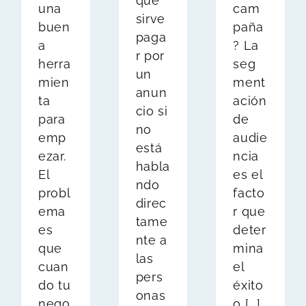
qué
una
cam
sirve
buen
paña
paga
a
? La
r por
herra
seg
un
mien
ment
anun
ta
ación
cio si
para
de
no
emp
audie
está
ezar.
ncia
habla
El
es el
ndo
probl
facto
direc
ema
r que
tame
es
deter
nte a
que
mina
las
cuan
el
pers
do tu
éxito
onas
nego
o [...]