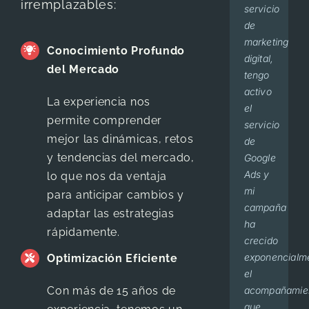
irremplazables:
servicio
is an
número
servicio
últimos
sentimos
dos
de
agency
de
BEENET,
3
muy
meses
marketing
that
pacientes
muy
años,
bien
he
Conocimiento Profundo
digital,
will
y
claro
Beenet
con el
visto
del Mercado
tengo
cater
cirugías
y
ha
servicio
127
activo
to
han
desglosados
sido
que
pacientes
La experiencia nos
el
your
aumentado
los
responsable
nos
de
permite comprender
servicio
needs
considerable
reportes
del
presta
primera
mejor las dinámicas, retos
de
in the
desde
de
manejo
Beenet,
vez y
y tendencias del mercado,
Google
best
que
cada
del
hemos
tengo
Ads y
possible
trabajo
mes,
marketing
mejorado
25
lo que nos da ventaja
mi
manner
con
seguimiento
de mi
nuestras
cirugías
para anticipar cambios y
campaña
and
ellos.
en
consultorio,
campañas
al mes
adaptar las estrategias
ha
with a
Me
cada
desde
y su
aproximadame
rápidamente.
crecido
huge
brindan
mensaje
el
servicio
Dr. Mario
,
D
exponencialm
sense
trato
o
inicio,
e
Optimización Eficiente
Sandoval
C
el
of
personalizado
llamada
he
informes
Con más de 15 años de
acompañamie
personal
y
que
estado
son
que
touch.
siempre
hemos
en el
oportunos!