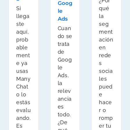
¿Por
Goog
Si
qué
le
llega
la
Ads
ste
seg
Cuan
aquí,
ment
do se
prob
ación
trata
able
en
de
ment
rede
Goog
e ya
s
le
usas
socia
Ads,
Many
les
la
Chat
pued
relev
o lo
e
ancia
estás
hace
es
evalu
r o
todo.
ando.
romp
¿De
Es
er tu