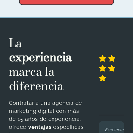
La
experiencia
marca la
diferencia
Contratar a una agencia de
marketing digital con más
de 15 años de experiencia,
ofrece
ventajas
específicas
Excelente
BeeNet
Mi
Excelente
En los
Nos
En