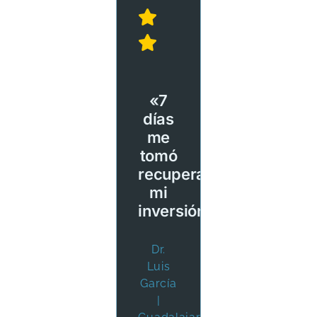
«7
días
me
tomó
recuperar
mi
inversión»
Dr.
Luis
García
|