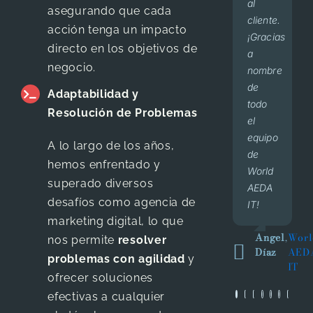
Dr.
,
Dr
al
to say
que
asegurando que cada
Lavalle
Ger
cliente.
the
llegan
acción tenga un impacto
Lav
¡Gracias
least.
de
directo en los objetivos de
a
They
primera
negocio.
nombre
always
vez,
de
do
lo
Adaptabilidad y
todo
business
hacen
Resolución de Problemas
el
by
por el
equipo
giving
trabajo
A lo largo de los años,
de
importance
de
hemos enfrentado y
World
to
beenet
superado diversos
AEDA
building
en
desafíos como agencia de
IT!
relationships.
redes
marketing digital, lo que
I will
y
Angel
,
Worl
wish
Google,
nos permite
resolver
Díaz
AED
them
el
problemas con agilidad
y
IT
the
formato
ofrecer soluciones
best
que le
efectivas a cualquier
of
dan a