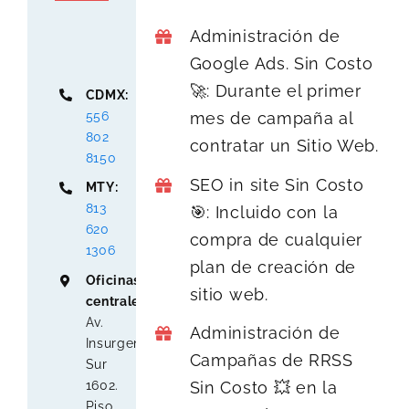
Administración de
Google Ads. Sin Costo
🚀: Durante el primer
CDMX:
556
mes de campaña al
802
contratar un Sitio Web.
8150
SEO in site Sin Costo
MTY:
813
🎯: Incluido con la
620
compra de cualquier
1306
plan de creación de
Oficinas
sitio web.
centrales
:
Av.
Administración de
Insurgentes
Campañas de RRSS
Sur
1602.
Sin Costo 💥 en la
Piso