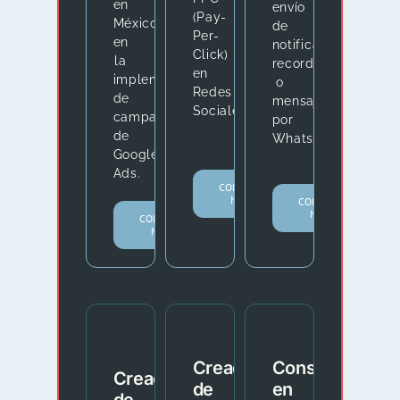
en
envío
(Pay-
México
de
Per-
en
notificaciones,
Click)
la
recordatorios
en
implementación
o
Redes
de
mensajes
Sociales.
campañas
por
de
WhatsApp.
Google
Ads.
CONOCER
MÁS.
CONOCER
MÁS.
CONOCER
MÁS.
Creación
Consultoría
Creación
de
en