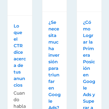
han
generado
en mi
¿Se
¿Có
práctica
Lo
profesional
nece
mo
que
sita
Logr
el
Dr.
,
muc
ar la
Emmanuel
CTR
ha
Prim
Ruiz
dice
inver
era
acerc
sión
Posic
a de
para
ión
tus
triun
en
anun
far
Goog
cios
en
le
Cuan
Goog
Ads y
do
le
Supe
habla
Ads?
rar a