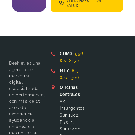
VISITA MARKETING
SALUD
CDMX:
556
802 8150
BeeNet es una
agencia de
MTY:
813
marketing
620 1306
digital
Oficinas
especializada
centrales
:
en performance,
Av.
con más de 15
años de
Insurgentes
experiencia
Sur 1602.
ayudando a
Piso 4,
empresas a
Suite 400,
maximizar su