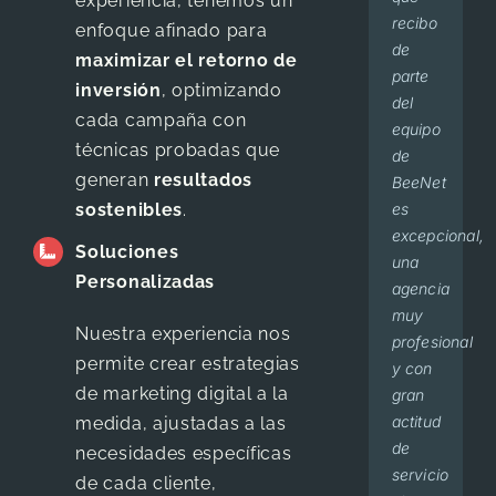
experiencia, tenemos un
recibo
We
pendientes
hecho
primer
enfoque afinado para
Juan
,
Bebé
de
have
de mis
por
lugar
maximizar el retorno de
Pablo
Geni
parte
been
necesidades.
dudas
en los
inversión
, optimizando
del
working
Los
o
resultados
cada campaña con
equipo
with
recomiendo
comentarios.
de los
técnicas probadas que
de
them
con
Las
buscadores,
generan
resultados
BeeNet
for 6
los
estrategias
me
sostenibles
.
es
months
ojos
que
han
excepcional,
now
cerrados.
implementan
impulsado
Soluciones
una
and
y
al
Personalizadas
Dr.
,
Cir
agencia
the
sugieren
nivel
Olliver
Mili
muy
service
dan
tal,
Núñez
CD
Nuestra experiencia nos
profesional
that I
resultado
que
permite crear estrategias
y con
have
visible
un
de marketing digital a la
gran
been
100%
gran
actitud
getting
¡Muchas
porcentaje
medida, ajustadas a las
de
is
gracias!
de
necesidades específicas
servicio
amazing
pacientes
de cada cliente,