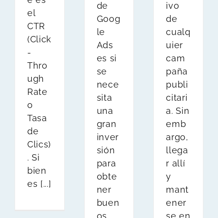
de
ivo
el
Goog
de
CTR
le
cualq
(Click
Ads
uier
-
es si
cam
Thro
se
paña
ugh
nece
publi
Rate
sita
citari
o
una
a. Sin
Tasa
gran
emb
de
inver
argo,
Clics)
sión
llega
. Si
para
r allí
bien
obte
y
es [...]
ner
mant
buen
ener
os
se en