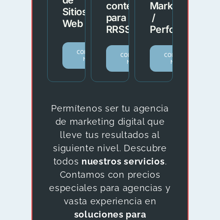
de
contenido
Marketing
Sitios
para
/
Web
RRSS
Performance
CONOCER
CONOCER
CONOCER
MÁS.
MÁS.
MÁS.
Permítenos ser tu agencia
de marketing digital que
lleve tus resultados al
siguiente nivel. Descubre
todos
nuestros servicios
.
Contamos con precios
especiales para agencias y
vasta experiencia en
soluciones para