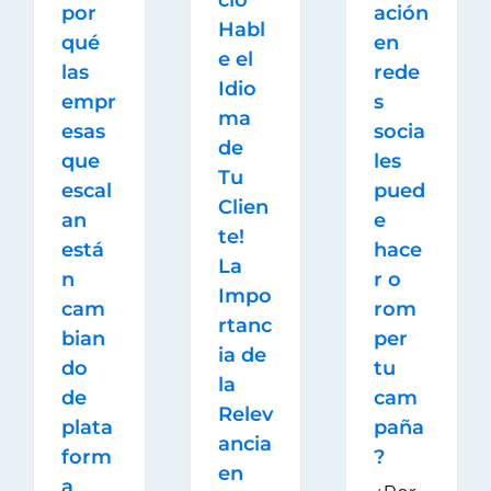
por
ación
Habl
qué
en
e el
las
rede
Idio
empr
s
ma
esas
socia
de
que
les
Tu
escal
pued
Clien
an
e
te!
está
hace
La
n
r o
Impo
cam
rom
rtanc
bian
per
ia de
do
tu
la
de
cam
Relev
plata
paña
ancia
form
?
en
a