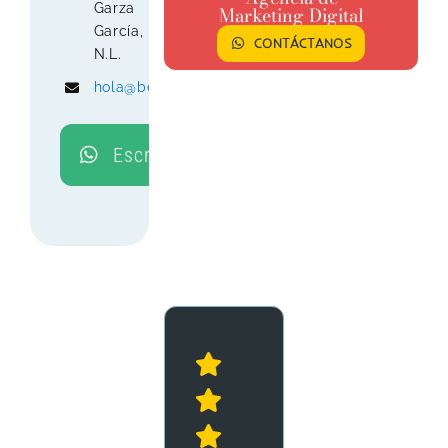
Garza
Marketing Digital
García,
CONTÁCTANOS
N.L.
hola@beenet.mx
Escríbenos