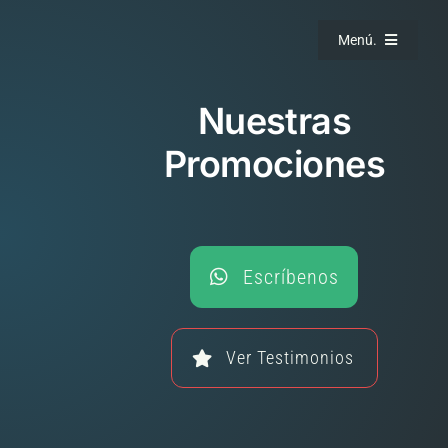
Saltar
al
Menú.
contenido
Nuestras
Promociones
Escríbenos
Ver Testimonios