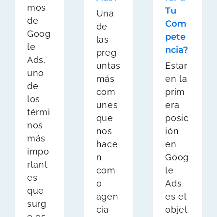
mos
Tu
Una
de
Com
de
Goog
pete
las
le
ncia?
preg
Ads,
untas
Estar
uno
más
en la
de
com
prim
los
unes
era
térmi
que
posic
nos
nos
ión
más
hace
en
impo
n
Goog
rtant
com
le
es
o
Ads
que
agen
es el
surg
cia
objet
e es