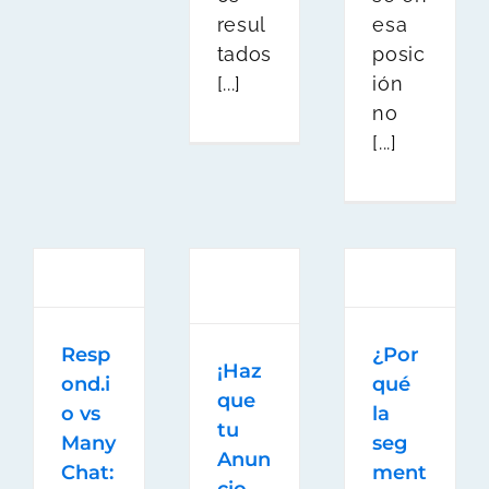
resul
esa
tados
posic
[...]
ión
no
[...]
Resp
¿Por
¡Haz
ond.i
qué
que
o vs
la
tu
Many
seg
Anun
Chat:
ment
cio