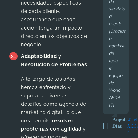
de
is
gracias!
de
necesidades específicas
servicio
amazing
pacientes
de cada cliente,
Dr.
,
Dr
al
to say
que
asegurando que cada
Lavalle
Ger
cliente.
the
llegan
acción tenga un impacto
Lav
¡Gracias
least.
de
directo en los objetivos de
a
They
primera
negocio.
nombre
always
vez,
de
do
lo
Adaptabilidad y
todo
business
hacen
Resolución de Problemas
el
by
por el
equipo
giving
trabajo
A lo largo de los años,
de
importance
de
hemos enfrentado y
World
to
beenet
superado diversos
AEDA
building
en
desafíos como agencia de
IT!
relationships.
redes
marketing digital, lo que
I will
y
Angel
,
Worl
wish
Google,
nos permite
resolver
Díaz
AED
them
el
problemas con agilidad
y
IT
the
formato
ofrecer soluciones