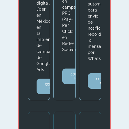
en
digital
automatizadas
campañas
líder
para
PPC
en
envío
(Pay-
México
de
Per-
en
notificaciones,
Click)
la
recordatorios
en
implementación
o
Redes
de
mensajes
Sociales.
campañas
por
de
WhatsApp.
Google
Ads.
CONOCER
MÁS.
CONOCER
MÁS.
CONOCER
MÁS.