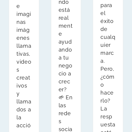
ndo
para
e
está
el
imagi
real
éxito
nas
ment
de
imág
e
cualq
enes
ayud
uier
llama
ando
marc
tivas,
a tu
a.
video
nego
Pero,
s
cio a
¿cóm
creat
crec
o
ivos
er?
hace
y
🌱 En
rlo?
llama
las
La
dos a
rede
resp
la
s
uesta
acció
socia