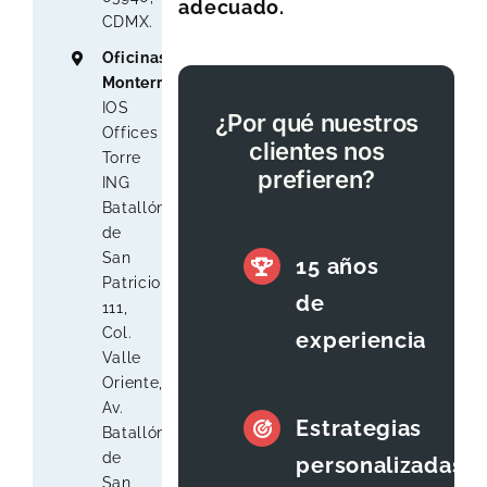
adecuado.
CDMX.
Oficinas
Monterrey
:
IOS
¿Por qué nuestros
Offices
clientes nos
Torre
prefieren?
ING
Batallón
de
San
15 años
Patricio
de
111,
Col.
experiencia
Valle
Oriente,
Av.
Estrategias
Batallón
de
personalizadas
San