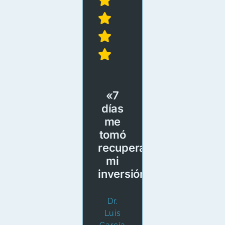
«7
días
me
tomó
recuperar
mi
inversión»
Dr.
Luis