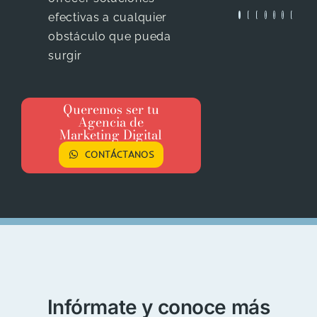
best
que le
efectivas a cualquier
of
dan a
obstáculo que pueda
luck
mis
surgir
for
videos
years
de
to
youtube
Queremos ser tu
come
es
Agencia de
bastante
Marketing Digital
Ashutosh
,
J
fresco
CONTÁCTANOS
Kejriwal
T
y
S
atractivo.
d
Agradezco
C
a
Beenet
por
todo
el
apoyo
Infórmate y
conoce más
y