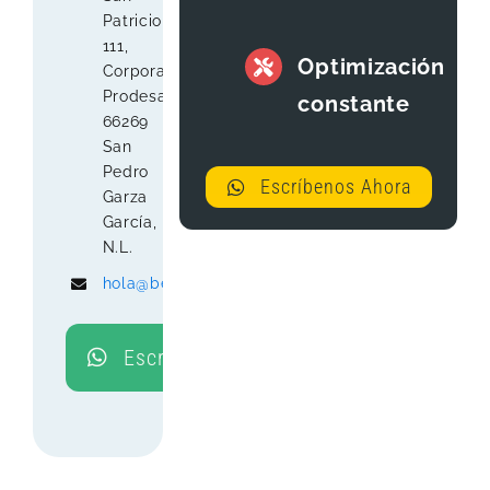
Patricio
111,
Optimización
Corporativo
Prodesa,
constante
66269
San
Pedro
Escríbenos Ahora
Garza
García,
N.L.
hola@beenet.mx
Escríbenos