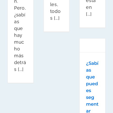
está
n.
les,
en
Pero,
todo
[...]
¿sabí
s [...]
as
que
hay
muc
ho
más
detrá
¿Sabí
s [...]
as
que
pued
es
seg
ment
ar