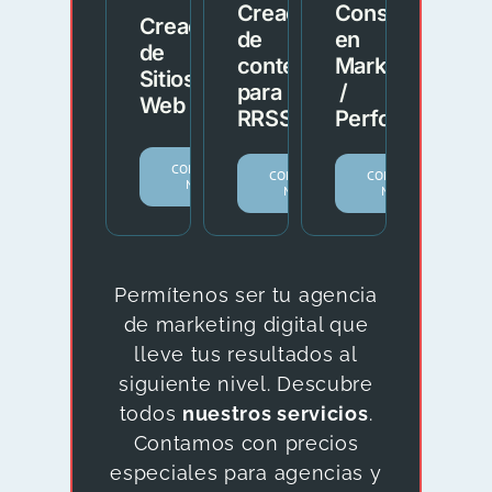
Creación
Consultoría
Creación
de
en
de
contenido
Marketing
Sitios
para
/
Web
RRSS
Performance
CONOCER
CONOCER
CONOCER
MÁS.
MÁS.
MÁS.
Permítenos ser tu agencia
de marketing digital que
lleve tus resultados al
siguiente nivel. Descubre
todos
nuestros servicios
.
Contamos con precios
especiales para agencias y