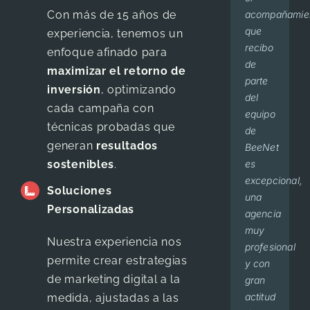
Con más de 15 años de
acompañamie
personal
y
que
estado
son
que
touch.
siempre
hemos
en el
oportunos!
experiencia, tenemos un
recibo
We
pendientes
hecho
primer
enfoque afinado para
Juan
,
Bebé
de
have
de mis
por
lugar
maximizar el retorno de
Pablo
Geni
parte
been
necesidades.
dudas
en los
inversión
, optimizando
del
working
Los
o
resultados
cada campaña con
equipo
with
recomiendo
comentarios.
de los
técnicas probadas que
de
them
con
Las
buscadores,
generan
resultados
BeeNet
for 6
los
estrategias
me
sostenibles
.
es
months
ojos
que
han
excepcional,
now
cerrados.
implementan
impulsado
Soluciones
una
and
y
al
Personalizadas
Dr.
,
Cir
agencia
the
sugieren
nivel
Olliver
Mili
muy
service
dan
tal,
Núñez
CD
Nuestra experiencia nos
profesional
that I
resultado
que
permite crear estrategias
y con
have
visible
un
de marketing digital a la
gran
been
100%
gran
actitud
getting
¡Muchas
porcentaje
medida, ajustadas a las