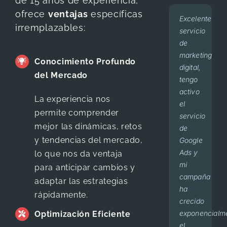
de 15 años de experiencia,
ofrece
ventajas
específicas
Excelente
BeeNet
Mi
Excelente
En los
Nos
En
irremplazables:
servicio
is an
número
servicio
últimos
sentimos
dos
de
agency
de
BEENET,
3
muy
meses
marketing
that
pacientes
muy
años,
bien
he
Conocimiento Profundo
digital,
will
y
claro
Beenet
con el
visto
del Mercado
tengo
cater
cirugías
y
ha
servicio
127
activo
to
han
desglosados
sido
que
pacientes
La experiencia nos
el
your
aumentado
los
responsable
nos
de
permite comprender
servicio
needs
considerable
reportes
del
presta
primera
mejor las dinámicas, retos
de
in the
desde
de
manejo
Beenet,
vez y
y tendencias del mercado,
Google
best
que
cada
del
hemos
tengo
Ads y
possible
trabajo
mes,
marketing
mejorado
25
lo que nos da ventaja
mi
manner
con
seguimiento
de mi
nuestras
cirugías
para anticipar cambios y
campaña
and
ellos.
en
consultorio,
campañas
al mes
adaptar las estrategias
ha
with a
Me
cada
desde
y su
aproximadame
rápidamente.
crecido
huge
brindan
mensaje
el
servicio
Dr. Mario
,
D
exponencialm
sense
trato
o
inicio,
e
Optimización Eficiente
Sandoval
C
el
of
personalizado
llamada
he
informes