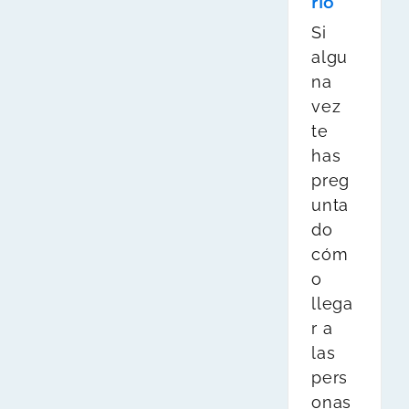
rlo
Si
algu
na
vez
te
has
preg
unta
do
cóm
o
llega
r a
las
pers
onas