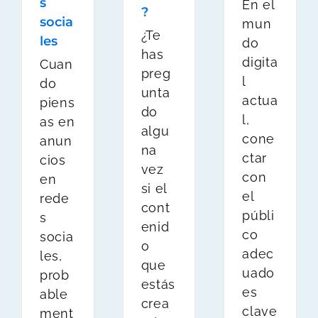
s
En el
?
socia
mun
¿Te
les
do
has
digita
Cuan
preg
l
do
unta
actua
piens
do
l,
as en
algu
cone
anun
na
ctar
cios
vez
con
en
si el
el
rede
cont
públi
s
enid
co
socia
o
adec
les,
que
uado
prob
estás
es
able
crea
clave
ment