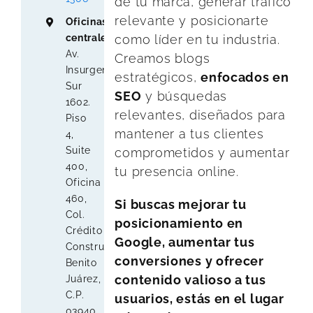
de tu marca, generar tráfico
relevante y posicionarte
Oficinas
como líder en tu industria.
centrales
:
Av.
Creamos blogs
Insurgentes
estratégicos,
enfocados en
Sur
SEO
y búsquedas
1602.
relevantes, diseñados para
Piso
mantener a tus clientes
4,
Suite
comprometidos y aumentar
400,
tu presencia online.
Oficina
460,
Si buscas mejorar tu
Col.
posicionamiento en
Crédito
Google, aumentar tus
Constructor,
conversiones y ofrecer
Benito
contenido valioso a tus
Juárez,
C.P.
usuarios, estás en el lugar
03940,