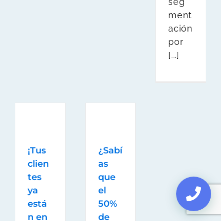
seg
ment
ación
por
[...]
¡Tus
¿Sabí
clien
as
tes
que
ya
el
está
50%
n en
de