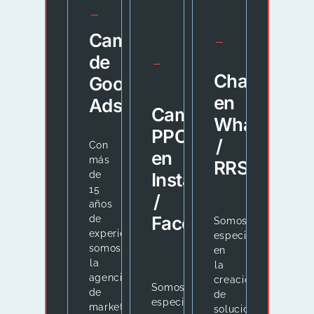
Campañas
de
Chatbots
Google
en
Ads
Campañas
WhatsApp
PPC
/
Con
en
más
RRSS
Instagram
de
15
/
años
Facebook
de
Somos
experiencia,
especialistas
somos
en
la
la
agencia
creación
Somos
de
de
especialistas
marketing
soluciones