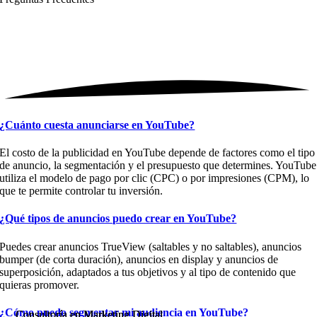
¿Cuánto cuesta anunciarse en YouTube?
El costo de la publicidad en YouTube depende de factores como el tipo
de anuncio, la segmentación y el presupuesto que determines. YouTube
utiliza el modelo de pago por clic (CPC) o por impresiones (CPM), lo
que te permite controlar tu inversión.
¿Qué tipos de anuncios puedo crear en YouTube?
Puedes crear anuncios TrueView (saltables y no saltables), anuncios
bumper (de corta duración), anuncios en display y anuncios de
superposición, adaptados a tus objetivos y al tipo de contenido que
quieras promover.
¿Cómo puedo segmentar mi audiencia en YouTube?
Consultoría en Marketing Digital
Consultoría en Marketing Digital