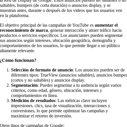
la Red de Display de Google. Estos anuncios pueden ser saltables o no
saltables, bumpers (de corta duración) o anuncios display, y se
muestran antes, durante o después de los videos que los usuarios ven
en la plataforma.
El objetivo principal de las campañas de YouTube es
aumentar el
reconocimiento de marca
, generar interacción y atraer tráfico hacia
productos o servicios específicos. Los anunciantes pueden segmentar
sus anuncios según intereses, ubicación geográfica, demografía y
comportamientos de los usuarios, lo que permite llegar a un público
altamente relevante.
¿Cómo funcionan?
Selección de formato de anuncio
: Los anuncios pueden ser de
diferentes tipos: TrueView (anuncios saltables), anuncios bumpe
(cortos y no saltables) y anuncios display.
Segmentación
: Puedes segmentar a tu audiencia según varios
criterios, como edad, género, ubicación, intereses y
comportamientos en línea.
Medición de resultados
: Las métricas clave incluyen
impresiones, clics, tasa de visualización, interacciones y
conversiones, lo que permite optimizar las campañas y
maximizar el retorno de inversión.
Otros tipos de campañas de Google: