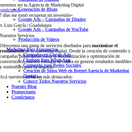
ueremos ser tu Agencia de Marketing Digital
Generación de Blogs
Generación de Blogs
ontáctanos
7 días me tomó recuperar mi inversión»
Google Ads – Campañas de Display
Google Ads – Campañas de Display
r. Luis García | Guadalajara
Google Ads – Campañas de YouTube
Google Ads – Campañas de YouTube
Nuestros Servicios
Producción de Videos
Producción de Videos
Ofrecemos una gama de servicios diseñados para
maximizar el
Marketing Para Franquicias
Marketing Para Franquicias
rendimiento
de tu marketing digital. Desde la creación de contenido y
Campañas en Googe Ads
Campañas en Googe Ads
campañas publicitarias hasta la automatización y optimización de
Chatbots Para WhatsApp
Chatbots Para WhatsApp
conversiones, nuestro enfoque se centra en generar resultados medibles
Contenido para Redes Sociales
Contenido para Redes Sociales
y sostenibles para tu negocio.
Creación de Sitios Web en Beenet Agencia de Marketing
Creación de Sitios Web en Beenet Agencia de Marketing
Digital
Digital
Acá nuestros
servicios
más destacados:
Conoce Todos Nuestros Servicios
Conoce Todos Nuestros Servicios
Nuestro Blog
Nuestro Blog
Promociones
Promociones
Contáctanos
Contáctanos