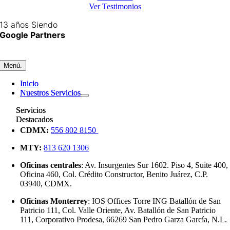
Ver Testimonios
13 años Siendo
Google Partners
Menú.
Menú.
Inicio
Inicio
Nuestros Servicios
Nuestros Servicios
Servicios
Servicios
Destacados
Destacados
CDMX:
556 802 8150
MTY:
813 620 1306
Oficinas centrales
: Av. Insurgentes Sur 1602. Piso 4, Suite 400,
Oficina 460, Col. Crédito Constructor, Benito Juárez, C.P.
03940, CDMX.
Oficinas Monterrey
: IOS Offices Torre ING Batallón de San
Patricio 111, Col. Valle Oriente, Av. Batallón de San Patricio
111, Corporativo Prodesa, 66269 San Pedro Garza García, N.L.