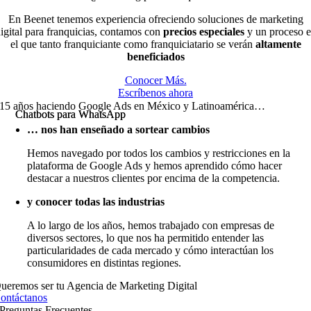
En Beenet tenemos experiencia ofreciendo soluciones de marketing
igital para franquicias, contamos con
precios especiales
y un proceso 
el que tanto franquiciante como franquiciatario se verán
altamente
beneficiados
Conocer Más.
Escríbenos ahora
15 años haciendo Google Ads en México y Latinoamérica…
Chatbots para WhatsApp
Chatbots para WhatsApp
… nos han enseñado a sortear cambios
Hemos navegado por todos los cambios y restricciones en la
plataforma de Google Ads y hemos aprendido cómo hacer
destacar a nuestros clientes por encima de la competencia.
y conocer todas las industrias
A lo largo de los años, hemos trabajado con empresas de
diversos sectores, lo que nos ha permitido entender las
particularidades de cada mercado y cómo interactúan los
consumidores en distintas regiones.
ueremos ser tu Agencia de Marketing Digital
ontáctanos
Preguntas
Frecuentes