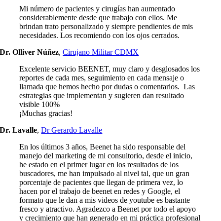
Mi número de pacientes y cirugías han aumentado
considerablemente desde que trabajo con ellos. Me
brindan trato personalizado y siempre pendientes de mis
necesidades. Los recomiendo con los ojos cerrados.
Dr. Olliver Núñez
,
Cirujano Militar CDMX
Excelente servicio BEENET, muy claro y desglosados los
reportes de cada mes, seguimiento en cada mensaje o
llamada que hemos hecho por dudas o comentarios. Las
estrategias que implementan y sugieren dan resultado
visible 100%
¡Muchas gracias!
Dr. Lavalle
,
Dr Gerardo Lavalle
En los últimos 3 años, Beenet ha sido responsable del
manejo del marketing de mi consultorio, desde el inicio,
he estado en el primer lugar en los resultados de los
buscadores, me han impulsado al nivel tal, que un gran
porcentaje de pacientes que llegan de primera vez, lo
hacen por el trabajo de beenet en redes y Google, el
formato que le dan a mis videos de youtube es bastante
fresco y atractivo. Agradezco a Beenet por todo el apoyo
y crecimiento que han generado en mi práctica profesional