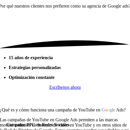
Por qué nuestros clientes nos prefieren como su
agencia de Google ads
15 años de experiencia
Estrategias personalizadas
Optimización constante
Escríbenos ahora
¿Qué es y cómo funciona una campaña de YouTube en
G
o
o
g
l
e
Ads?
Las campañas de YouTube en Google Ads permiten a las marcas
Campañas PPC en Redes Sociales
Campañas PPC en Redes Sociales
mostrar anuncios en formato de video en YouTube y en otros sitios de