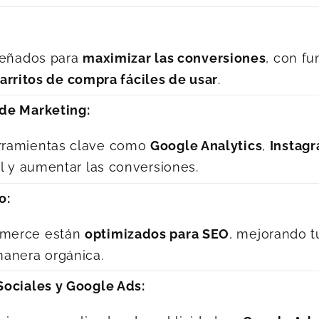
:
iseñados para
maximizar las conversiones
, con f
arritos de compra fáciles de usar
.
de Marketing:
rramientas clave como
Google Analytics
,
Instag
al y aumentar las conversiones.
o:
mmerce están
optimizados para SEO
, mejorando 
manera orgánica.
Sociales y Google Ads: