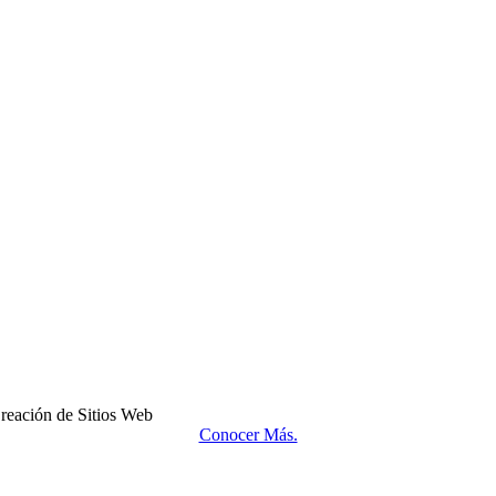
reación de Sitios Web
Conocer Más.