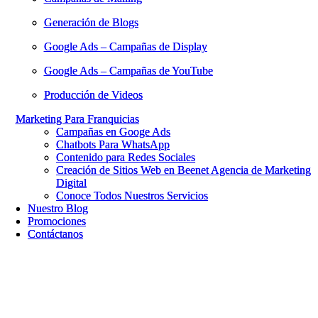
Generación de Blogs
Generación de Blogs
Google Ads – Campañas de Display
Google Ads – Campañas de Display
Google Ads – Campañas de YouTube
Google Ads – Campañas de YouTube
Producción de Videos
Producción de Videos
Marketing Para Franquicias
Marketing Para Franquicias
Campañas en Googe Ads
Campañas en Googe Ads
Chatbots Para WhatsApp
Chatbots Para WhatsApp
Contenido para Redes Sociales
Contenido para Redes Sociales
Creación de Sitios Web en Beenet Agencia de Marketing
Creación de Sitios Web en Beenet Agencia de Marketing
Digital
Digital
Conoce Todos Nuestros Servicios
Conoce Todos Nuestros Servicios
Nuestro Blog
Nuestro Blog
Promociones
Promociones
Contáctanos
Contáctanos