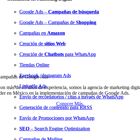
Google Ads –
Google Ads –
Campañas de búsqueda
Campañas de búsqueda
Google Ads – Campañas de
Google Ads – Campañas de
Shopping
Shopping
Campañas en
Campañas en
Amazon
Amazon
Creación de
Creación de
sitios Web
sitios Web
Creación de
Creación de
Chatbots
Chatbots
para WhatsApp
para WhatsApp
Tiendas Online
Tiendas Online
Facebook / Instagram Ads
Facebook / Instagram Ads
ampañas de Google Ads
LinkedIn Ads
LinkedIn Ads
on más de 15 años de experiencia, somos la agencia de marketing digit
íder en México en la implementación de campañas de Google Ads.
Envío de recordatorios / citas a travaés de WhatsApp
Envío de recordatorios / citas a travaés de WhatsApp
Conocer Más.
Generación de contenido para RRSS
Generación de contenido para RRSS
Envío de Promociones por WhatsApp
Envío de Promociones por WhatsApp
SEO
SEO
– Search Engine Optimization
– Search Engine Optimization
Campañas de Mailing
Campañas de Mailing