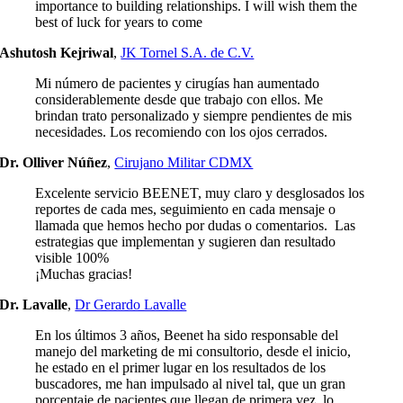
importance to building relationships. I will wish them the
best of luck for years to come
Ashutosh Kejriwal
,
JK Tornel S.A. de C.V.
Mi número de pacientes y cirugías han aumentado
considerablemente desde que trabajo con ellos. Me
brindan trato personalizado y siempre pendientes de mis
necesidades. Los recomiendo con los ojos cerrados.
Dr. Olliver Núñez
,
Cirujano Militar CDMX
Excelente servicio BEENET, muy claro y desglosados los
reportes de cada mes, seguimiento en cada mensaje o
llamada que hemos hecho por dudas o comentarios. Las
estrategias que implementan y sugieren dan resultado
visible 100%
¡Muchas gracias!
Dr. Lavalle
,
Dr Gerardo Lavalle
En los últimos 3 años, Beenet ha sido responsable del
manejo del marketing de mi consultorio, desde el inicio,
he estado en el primer lugar en los resultados de los
buscadores, me han impulsado al nivel tal, que un gran
porcentaje de pacientes que llegan de primera vez, lo