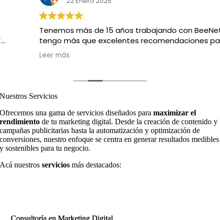
22 Enero 2025
Tenemos más de 15 años trabajando con BeeNet. No
tengo más que excelentes recomendaciones para
este equipo de profesionales creativos y
Leer más
tecnológicos. Su trabajo siempre ha sido impecable,
responsable y puntual. ¡Son los mejores!
Nuestros Servicios
Ofrecemos una gama de servicios diseñados para
maximizar el
rendimiento
de tu marketing digital. Desde la creación de contenido y
campañas publicitarias hasta la automatización y optimización de
conversiones, nuestro enfoque se centra en generar resultados medibles
y sostenibles para tu negocio.
Acá nuestros
servicios
más destacados:
Consultoría en Marketing Digital
Consultoría en Marketing Digital