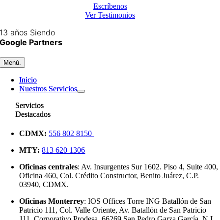
Escríbenos
Ver Testimonios
13 años Siendo
Google Partners
Menú.
Menú.
Inicio
Inicio
Nuestros Servicios
Nuestros Servicios
Servicios
Servicios
Destacados
Destacados
CDMX:
556 802 8150
MTY:
813 620 1306
Oficinas centrales
: Av. Insurgentes Sur 1602. Piso 4, Suite 400,
Oficina 460, Col. Crédito Constructor, Benito Juárez, C.P.
03940, CDMX.
Oficinas Monterrey
: IOS Offices Torre ING Batallón de San
Patricio 111, Col. Valle Oriente, Av. Batallón de San Patricio
111, Corporativo Prodesa, 66269 San Pedro Garza García, N.L.