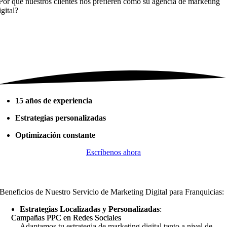
Por qué nuestros clientes nos prefieren como su
agencia de marketing
igital?
15 años de experiencia
Estrategias personalizadas
Optimización constante
Escríbenos ahora
Beneficios de Nuestro Servicio de Marketing Digital para Franquicias:
Estrategias Localizadas y Personalizadas
:
Campañas PPC en Redes Sociales
Campañas PPC en Redes Sociales
Adaptamos tu estrategia de marketing digital tanto a nivel de